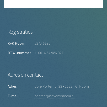
Registraties
KvK Hoorn
527.46895
BTW-nummer
NL0014.64.986.B21
Adres en contact
Adres
Cole Porterhof 33 • 1628 TG, Hoorn
E-mail
contact@sevenymedia.nl